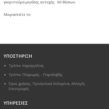
γκορντούρα μεγάλης αντοχής. 60 θέσεων.
Μοιραστείτε το:
ΥΠΟΣΤΗΡΙΞΗ
Τρόποι παραγγελίας
Τρόποι Πληρωμής - Παραλαβής
Όροι χρήσης, Προσωπικά δεδομένα, Αλλαγές
Επιστροφές
ΥΠΗΡΕΣΙΕΣ