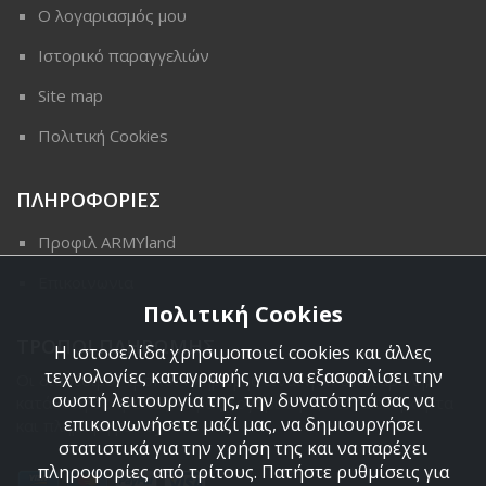
Ο λογαριασμός μου
Ιστορικό παραγγελιών
Site map
Πολιτική Cookies
ΠΛΗΡΟΦΟΡΙΕΣ
Προφιλ ARMYland
Επικοινωνια
Πολιτική Cookies
ΤΡΟΠΟΙ ΠΛΗΡΩΜΗΣ
Η ιστοσελίδα χρησιμοποιεί cookies και άλλες
τεχνολογίες καταγραφής για να εξασφαλίσει την
Οι διαθέσιμοι τρόποι πληρωμής είναι η Αντικαταβολή,
σωστή λειτουργία της, την δυνατότητά σας να
κατάθεση σε τραπεζικό μας λογαριασμό, πιστωτική κάρτα
επικοινωνήσετε μαζί μας, να δημιουργήσει
και πληρωμή με PayPal.
στατιστικά για την χρήση της και να παρέχει
πληροφορίες από τρίτους. Πατήστε ρυθμίσεις για