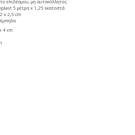
έτο επιδέσμου, μη αυτοκόλλητος
oplast
5
μέτρα x
1,25 εκατοστά
,2
x 2,5 cm
σίμπηδα
x 4 cm
n