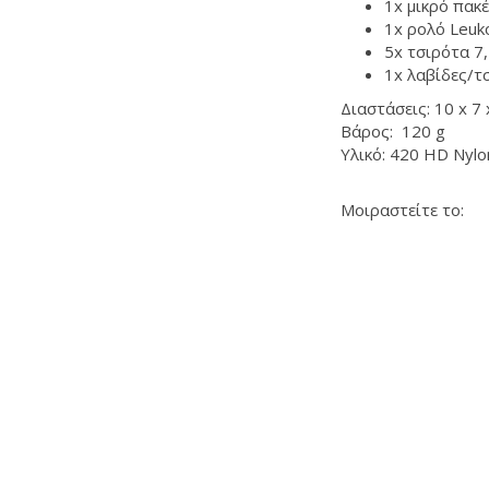
1x μικρό πακ
1x
ρολό
Leuk
5x
τσιρότα
7
1x λαβίδες/τ
Διαστάσεις: 10 x 7 
Βάρος: 120 g
Υλικό: 420 HD Nylo
Μοιραστείτε το: