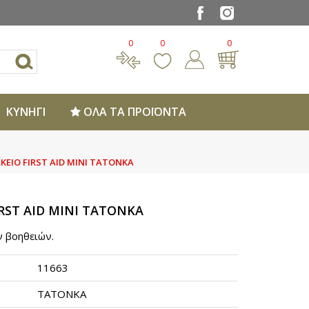
0
0
0
ΚΥΝΗΓΙ
ΟΛΑ ΤΑ ΠΡΟΪΟΝΤΑ
ΕΙΟ FIRST AID MINI TATONKA
RST AID MINI TATONKA
ν βοηθειών.
11663
TATONKA