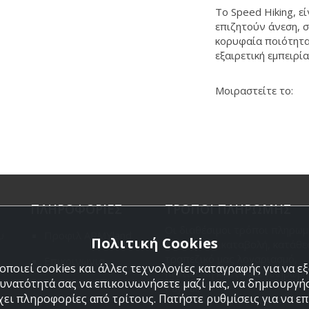
Το Speed Hiking, ε
επιζητούν άνεση, 
κορυφαία ποιότητα
εξαιρετική εμπειρί
Μοιραστείτε το:
ΠΛΗΡΟΦΟΡΙΕΣ
ΤΡΟΠΟΙ ΠΛΗΡΩΜΗΣ
Οι διαθέσιμοι τρόποι πληρωμ
υ
Προφιλ ARMYland
Πολιτική Cookies
είναι η Αντικαταβολή, κατάθε
τραπεζικό μας λογαριασμό,
Επικοινωνια
ποιεί cookies και άλλες τεχνολογίες καταγραφής για να 
πιστωτική κάρτα και πληρωμή
δυνατότητά σας να επικοινωνήσετε μαζί μας, να δημιουργήσ
PayPal.
χει πληροφορίες από τρίτους. Πατήστε ρυθμίσεις για να επι