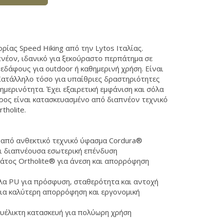
ίας Speed Hiking από την Lytos Ιταλίας.
πνέον, ιδανικό για ξεκούραστο περπάτημα σε
εδάφους για outdoor ή καθημερινή χρήση. Είναι
 Kατάλληλo τόσο για υπαίθριες δραστηριότητες
θημερινότητα. Έχει εξαιρετική εμφάνιση και σόλα
έρος είναι κατασκευασμένο από διαπνέον τεχνικό
tholite.
από ανθεκτικό τεχνικό ύφασμα Cordura®
ι διαπνέουσα εσωτερική επένδυση
άτος Ortholite® για άνεση και απορρόφηση
λα PU για πρόσφυση, σταθερότητα και αντοχή
ια καλύτερη απορρόφηση και εργονομική
ευέλικτη κατασκευή για πολύωρη χρήση