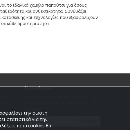
ίναι το ιδανικό χαμηλό παπούτσι για όσους
σταθερότητα και ανθεκτικότητα. Συνδυάζει
 κατασκευής και τεχνολογίες που εξασφαλίζουν
α σε κάθε δραστηριότητα.
Newsletter
ής
Εγγραφείτε στο newsletter μας για
ση σε
να είσαστε πάντα ενημερωμένοι για
τα προϊόντα μας.
εξασφαλίσει την σωστή
 με
ει στατιστικά για την
ΕΓΓΡΑΦΗ
λέξετε ποια cookies θα