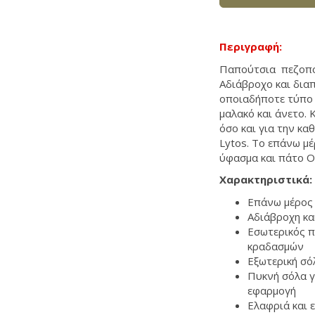
Περιγραφή:
Παπούτσια πεζοπορ
Αδιάβροχο και δια
οποιαδήποτε τύπο 
μαλακό και άνετο.
όσο και για την κα
Lytos. Το επάνω μ
ύφασμα και πάτο Or
Χαρακτηριστικά:
Επάνω μέρος 
Αδιάβροχη κα
Εσωτερικός π
κραδασμών
Εξωτερική σό
Πυκνή σόλα γ
εφαρμογή
Ελαφριά και 