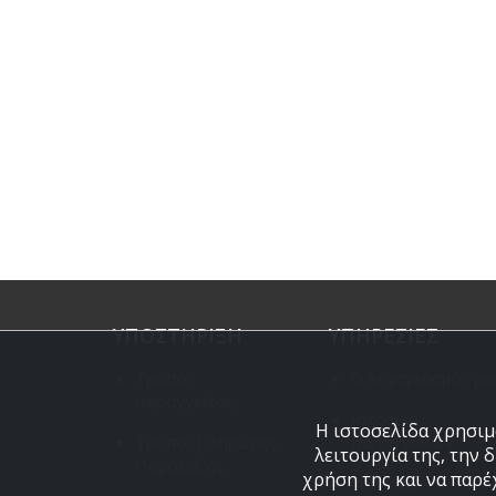
ΥΠΟΣΤΗΡΙΞΗ
ΥΠΗΡΕΣΙΕΣ
Τρόποι
Ο λογαριασμός μο
παραγγελίας
Ιστορικό
Η ιστοσελίδα χρησιμο
Τρόποι Πληρωμής -
παραγγελιών
λειτουργία της, την 
Παραλαβής
χρήση της και να παρέ
Site map