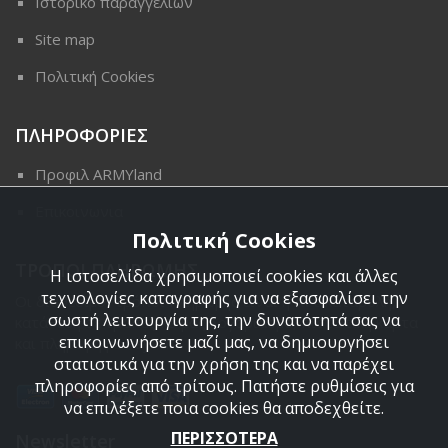
Ιστορικό παραγγελιών
Site map
Πολιτική Cookies
ΠΛΗΡΟΦΟΡΙΕΣ
Προφιλ ARMYland
Επικοινωνια
Πολιτική Cookies
ΤΡΟΠΟΙ ΠΛΗΡΩΜΗΣ
Η ιστοσελίδα χρησιμοποιεί cookies και άλλες
τεχνολογίες καταγραφής για να εξασφαλίσει την
Οι διαθέσιμοι τρόποι πληρωμής είναι η Αντικαταβολή,
σωστή λειτουργία της, την δυνατότητά σας να
κατάθεση σε τραπεζικό μας λογαριασμό, πιστωτική κάρτα
επικοινωνήσετε μαζί μας, να δημιουργήσει
και πληρωμή με PayPal.
στατιστικά για την χρήση της και να παρέχει
πληροφορίες από τρίτους. Πατήστε ρυθμίσεις για
να επιλέξετε ποια cookies θα αποδεχθείτε.
ΠΕΡΙΣΣΟΤΕΡΑ
Newsletter