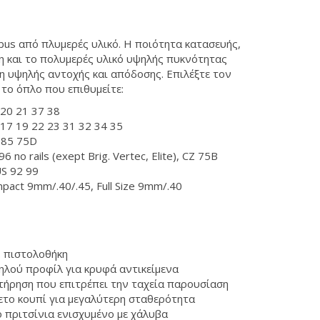
bus από πλυμερές υλικό. Η ποιότητα κατασευής,
ση και το πολυμερές υλικό υψηλής πυκνότητας
η υψηλής αντοχής και απόδοσης. Επιλέξτε τον
 το όπλο που επιθυμείτε:
20 21 37 38
17 19 22 23 31 32 34 35
 85 75D
6 no rails (exept Brig. Vertec, Elite), CZ 75B
US 92 99
pact 9mm/.40/.45, Full Size 9mm/.40
 πιστολοθήκη
ηλού προφίλ για κρυφά αντικείμενα
τήρηση που επιτρέπει την ταχεία παρουσίαση
ετο κουπί για μεγαλύτερη σταθερότητα
 πριτσίνια ενισχυμένο με χάλυβα