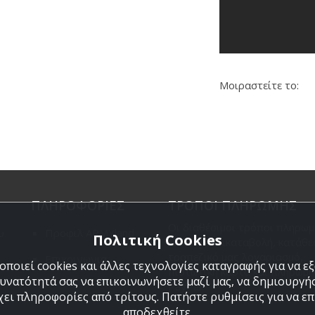
Μοιραστείτε το:
ΠΛΗΡΟΦΟΡΙΕΣ
ΤΡΟΠΟΙ ΠΛΗΡΩΜΗΣ
Οι διαθέσιμοι τρόποι πληρωμ
υ
Προφιλ ARMYland
Πολιτική Cookies
είναι η Αντικαταβολή, κατάθε
τραπεζικό μας λογαριασμό,
Επικοινωνια
ποιεί cookies και άλλες τεχνολογίες καταγραφής για να 
πιστωτική κάρτα και πληρωμή
δυνατότητά σας να επικοινωνήσετε μαζί μας, να δημιουργήσ
PayPal.
χει πληροφορίες από τρίτους. Πατήστε ρυθμίσεις για να επι
αποδεχθείτε.