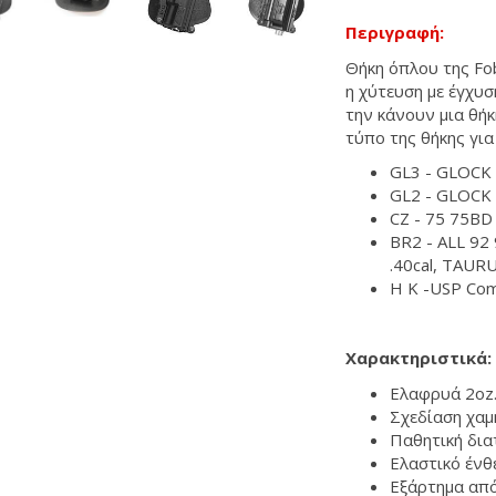
Περιγραφή:
Θήκη όπλου της Fo
η χύτευση με έγχυ
την κάνουν μια θήκ
τύπο της θήκης για
GL3 - GLOCK 
GL2 - GLOCK 
CZ - 75 75BD
BR2 - ALL 92 9
.40cal, TAUR
H K -USP Com
Χαρακτηριστικά:
Ελαφρυά 2oz.
Σχεδίαση χαμ
Παθητική δια
Ελαστικό ένθ
Εξάρτημα από