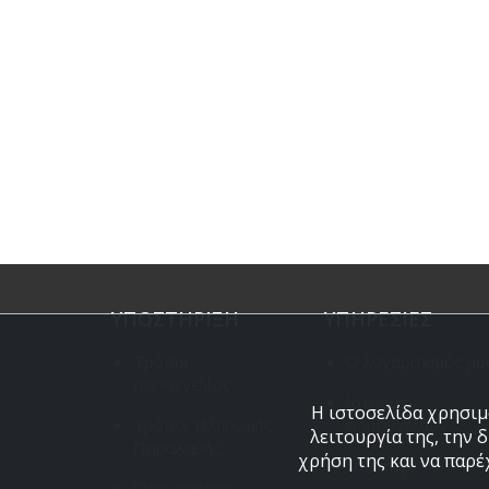
ΥΠΟΣΤΗΡΙΞΗ
ΥΠΗΡΕΣΙΕΣ
Τρόποι
Ο λογαριασμός μο
παραγγελίας
Ιστορικό
Η ιστοσελίδα χρησιμο
Τρόποι Πληρωμής -
παραγγελιών
λειτουργία της, την 
Παραλαβής
χρήση της και να παρέ
Site map
Όροι χρήσης,