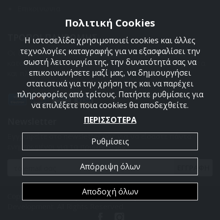
Επικοινωνια
Πολιτική Cookies
ΤΡΟΠΟΙ ΠΛΗΡΩΜΗΣ
Η ιστοσελίδα χρησιμοποιεί cookies και άλλες
τεχνολογίες καταγραφής για να εξασφαλίσει την
Οι διαθέσιμοι τρόποι πληρωμής είναι η Αντικαταβολή,
σωστή λειτουργία της, την δυνατότητά σας να
κατάθεση σε τραπεζικό μας λογαριασμό, πιστωτική κάρτα
επικοινωνήσετε μαζί μας, να δημιουργήσει
και πληρωμή με PayPal.
στατιστικά για την χρήση της και να παρέχει
πληροφορίες από τρίτους. Πατήστε ρυθμίσεις για
να επιλέξετε ποια cookies θα αποδεχθείτε.
ΠΕΡΙΣΣΟΤΕΡΑ
Newsletter
Εγγραφείτε στο newsletter μας για να είσαστε πάντα
Ρυθμίσεις
ενημερωμένοι για τα προϊόντα μας.
Απόρριψη όλων
ΕΓΓΡΑΦΗ
Αποδοχή όλων
Copyright 2026 Armyland. Powered by
PowerSite Web
Development
. All Rights Reserved.