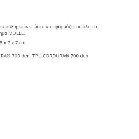
υ αυξομειώνει ώστε να εφαρμόζει σε όλα τα
τημα MOLLE.
5 x 7 x 7 cm
URA® 700 den, TPU CORDURA® 700 den