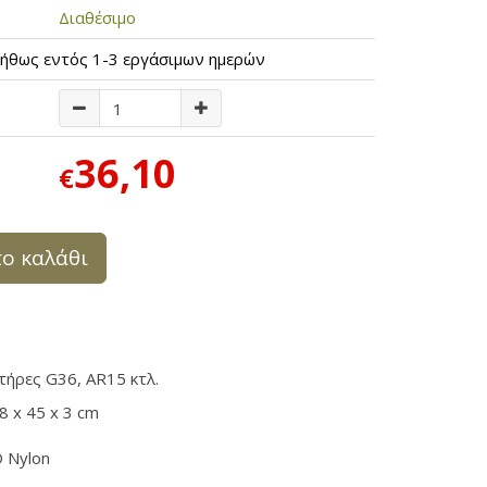
Διαθέσιμο
ήθως εντός 1-3 εργάσιμων ημερών
36,10
€
ο καλάθι
τήρες G36, AR15 κτλ.
8 x 45 x 3 cm
D Nylon