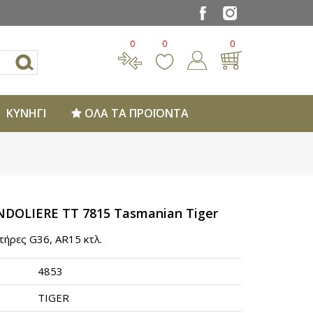
0
0
0
ΚΥΝΗΓΙ
ΟΛΑ ΤΑ ΠΡΟΪΟΝΤΑ
DOLIERE TT 7815 Tasmanian Tiger
τήρες G36, AR15 κτλ.
4853
TIGER