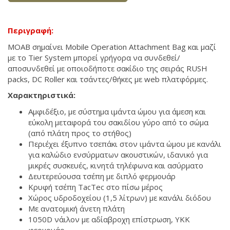
Περιγραφή:
MOAB σημαίνει Mobile Operation Attachment Bag και μαζί
με το Tier System μπορεί γρήγορα να συνδεθεί/
αποσυνδεθεί με οποιοδήποτε σακίδιο της σειράς RUSH
packs, DC Roller και τσάντες/θήκες με web πλατφόρμες.
Χαρακτηριστικά:
Αμφιδέξιο, με σύστημα ιμάντα ώμου για άμεση και
εύκολη μεταφορά του σακιδίου γύρο από το σώμα
(από πλάτη προς το στήθος)
Περιέχει έξυπνο τσεπάκι στον ιμάντα ώμου με κανάλι
για καλώδιο ενσύρματων ακουστικών, ιδανικό για
μικρές συσκευές, κινητά τηλέφωνα και ασύρματο
Δευτερεύουσα τσέπη με διπλό φερμουάρ
Κρυφή τσέπη TacTec στο πίσω μέρος
Χώρος υδροδοχείου (1,5 λίτρων) με κανάλι διόδου
Με ανατομική άνετη πλάτη
1050D νάιλον με αδίαβροχη επίστρωση, ΥΚΚ
φερμουάρ