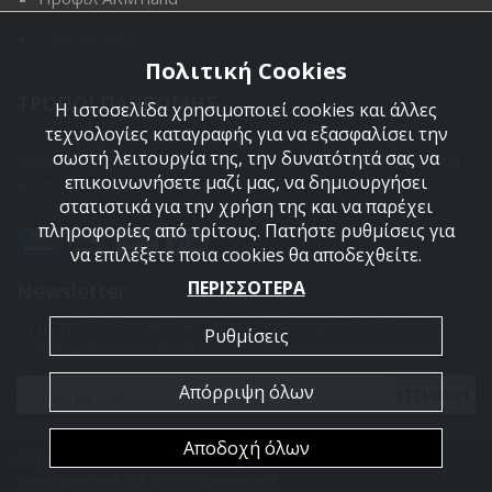
Επικοινωνια
Πολιτική Cookies
ΤΡΟΠΟΙ ΠΛΗΡΩΜΗΣ
Η ιστοσελίδα χρησιμοποιεί cookies και άλλες
τεχνολογίες καταγραφής για να εξασφαλίσει την
Οι διαθέσιμοι τρόποι πληρωμής είναι η Αντικαταβολή,
σωστή λειτουργία της, την δυνατότητά σας να
κατάθεση σε τραπεζικό μας λογαριασμό, πιστωτική κάρτα
επικοινωνήσετε μαζί μας, να δημιουργήσει
και πληρωμή με PayPal.
στατιστικά για την χρήση της και να παρέχει
πληροφορίες από τρίτους. Πατήστε ρυθμίσεις για
να επιλέξετε ποια cookies θα αποδεχθείτε.
ΠΕΡΙΣΣΟΤΕΡΑ
Newsletter
Εγγραφείτε στο newsletter μας για να είσαστε πάντα
Ρυθμίσεις
ενημερωμένοι για τα προϊόντα μας.
Απόρριψη όλων
ΕΓΓΡΑΦΗ
Αποδοχή όλων
Copyright 2026 Armyland. Powered by
PowerSite Web
Development
. All Rights Reserved.