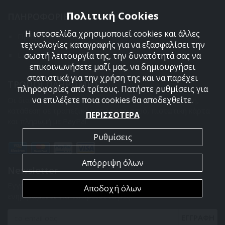
Πολιτική Cookies
ΠΛΗΡΟΦΟΡΙΕΣ
Η ιστοσελίδα χρησιμοποιεί cookies και άλλες
Προφιλ ARMYland
τεχνολογίες καταγραφής για να εξασφαλίσει την
Επικοινωνια
σωστή λειτουργία της, την δυνατότητά σας να
επικοινωνήσετε μαζί μας, να δημιουργήσει
στατιστικά για την χρήση της και να παρέχει
ΤΡΟΠΟΙ ΠΛΗΡΩΜΗΣ
πληροφορίες από τρίτους. Πατήστε ρυθμίσεις για
να επιλέξετε ποια cookies θα αποδεχθείτε.
Οι διαθέσιμοι τρόποι πληρωμής είναι η Αντικαταβολή,
κατάθεση σε τραπεζικό μας λογαριασμό, πιστωτική κάρτα
ΠΕΡΙΣΣΟΤΕΡΑ
και πληρωμή με PayPal.
Ρυθμίσεις
Απόρριψη όλων
Newsletter
Εγγραφείτε στο newsletter μας για να είσαστε πάντα
Αποδοχή όλων
ενημερωμένοι για τα προϊόντα μας.
ΕΓΓΡΑΦΗ