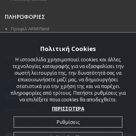
ΠΛΗΡΟΦΟΡΙΕΣ
Προφιλ ARMYland
Επικοινωνια
Πολιτική Cookies
ΤΡΟΠΟΙ ΠΛΗΡΩΜΗΣ
Η ιστοσελίδα χρησιμοποιεί cookies και άλλες
τεχνολογίες καταγραφής για να εξασφαλίσει την
Οι διαθέσιμοι τρόποι πληρωμής είναι η Αντικαταβολή,
σωστή λειτουργία της, την δυνατότητά σας να
κατάθεση σε τραπεζικό μας λογαριασμό, πιστωτική κάρτα
επικοινωνήσετε μαζί μας, να δημιουργήσει
και πληρωμή με PayPal.
στατιστικά για την χρήση της και να παρέχει
πληροφορίες από τρίτους. Πατήστε ρυθμίσεις για
να επιλέξετε ποια cookies θα αποδεχθείτε.
ΠΕΡΙΣΣΟΤΕΡΑ
Newsletter
Εγγραφείτε στο newsletter μας για να είσαστε πάντα
Ρυθμίσεις
ενημερωμένοι για τα προϊόντα μας.