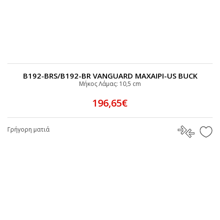
B192-BRS/B192-BR VANGUARD MAXAIΡI-US BUCK
Μήκος Λάμας: 10,5 cm
196,65€
Γρήγορη ματιά