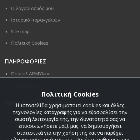
Ο λογαριασμός μου
Ιστορικό παραγγελιών
Site map
Πολιτική Cookies
ΠΛΗΡΟΦΟΡΙΕΣ
Προφιλ ARMYland
Επικοινωνια
Πολιτική Cookies
ΤΡΟΠΟΙ ΠΛΗΡΩΜΗΣ
Η ιστοσελίδα χρησιμοποιεί cookies και άλλες
τεχνολογίες καταγραφής για να εξασφαλίσει την
Οι διαθέσιμοι τρόποι πληρωμής είναι η Αντικαταβολή,
σωστή λειτουργία της, την δυνατότητά σας να
κατάθεση σε τραπεζικό μας λογαριασμό, πιστωτική κάρτα
επικοινωνήσετε μαζί μας, να δημιουργήσει
και πληρωμή με PayPal.
στατιστικά για την χρήση της και να παρέχει
πληροφορίες από τρίτους. Πατήστε ρυθμίσεις για